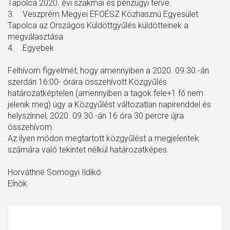
Tapolca 2020. évi szakmai és pénzügyi terve.
3. Veszprém Megyei ÉFOÉSZ Közhasznú Egyesület
Tapolca az Országos Küldöttgyűlés küldötteinek a
megválasztása
4. Egyebek
Felhívom figyelmét, hogy amennyiben a 2020. 09.30.-án
szerdán 16:00- órára összehívott Közgyűlés
határozatképtelen (amennyiben a tagok fele+1 fő nem
jelenik meg) úgy a Közgyűlést változatlan napirenddel és
helyszínnel, 2020. 09.30.-án 16 óra 30 percre újra
összehívom.
Az ilyen módon megtartott közgyűlést a megjelentek
számára való tekintet nélkül határozatképes.
Horváthné Somogyi Ildikó
Elnök