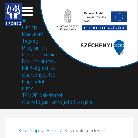
Címlap
Magunkról
Tagság
Programok
Szolgáltatásaink
Dokumentumok
Minőségpolitika
Önérvényesítés
Kapcsolat
Hírek
TÁMOP pályázatok
Összefogás Támogató Szolgálat
Kezdőlap
Hírek
Közgyűlési értesítő