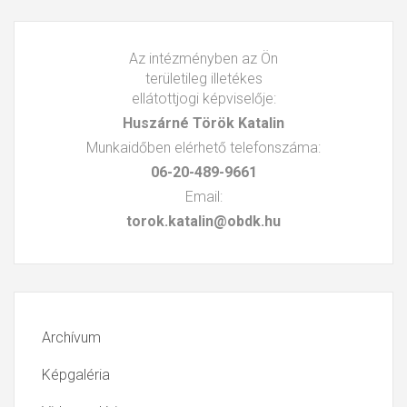
Az intézményben az Ön
területileg illetékes
ellátottjogi képviselője:
Huszárné Török Katalin
Munkaidőben elérhető telefonszáma:
06-20-489-9661
Email:
torok.katalin@obdk.hu
Archívum
Képgaléria