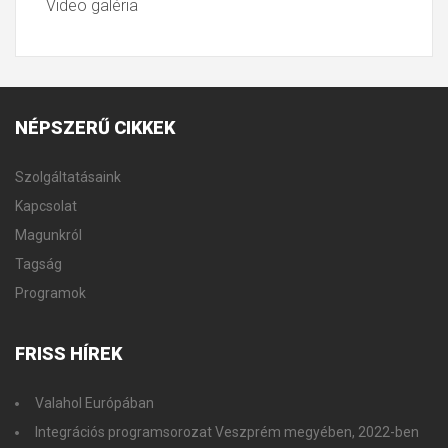
Video galéria
NÉPSZERŰ
CIKKEK
Szolgáltatásaink
Kapcsolat
Magunkról
Tagság
Programok
FRISS
HÍREK
Valahol Európában
Integrációs programsorozat Veszprém megyében, 2022-ben