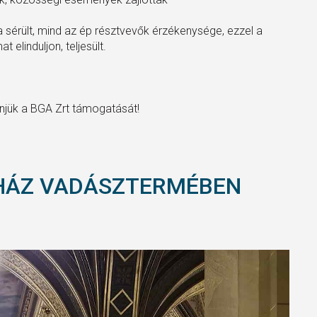
a sérült, mind az ép résztvevők érzékenysége, ezzel a
 elinduljon, teljesült.
njük a BGA Zrt támogatását!
HÁZ VADÁSZTERMÉBEN