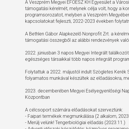
A Veszprém Megyei ÉFOÉSZ KH Egyesület a Városi Civ
támogatási kérelmét, melynek célja volt, hogy a ko
programsorozatot, melyben a Veszprém Megyében 
kapcsolatokat fejleszti, 2022-2023 években folytatni
A Bethlen Gábor Alapkezelő Nonprofit Zrt. a kérel
támogatási összegből az alábbi rendezvények való
2022. júniusban 3 napos Megyei Integrált találkozót
egészséges társaikkal több napos integrált program
Folytattuk a 2022. májustól indult Szögletes Kerék 
folyamatos munkával készültek az előadásokra, mel
2023. decemberében Megyei Esélyegyenlőségi Napo
Központban
A célcsoport számára előadásokat szerveztünk:
- Faipari termékek megmunkálása (2 alkalom, 2023
- Merülj velünk! Tengerbiológiai előadás (2023.11.)
- Adventi időszaki készülődés: kézműves programo