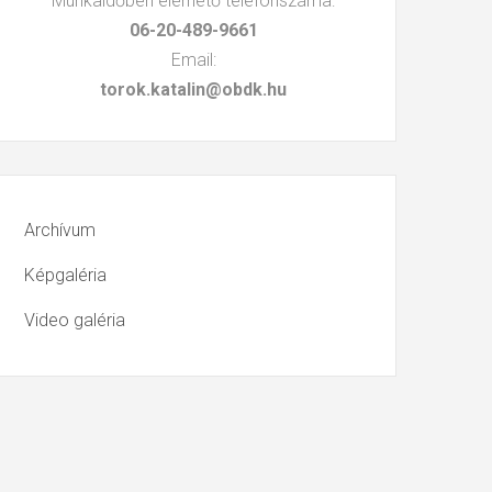
Munkaidőben elérhető telefonszáma:
06-20-489-9661
Email:
torok.katalin@obdk.hu
Archívum
Képgaléria
Video galéria