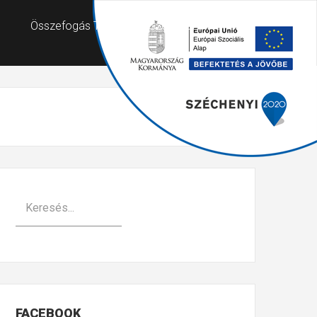
Összefogás Támogató Szolgálat
FACEBOOK