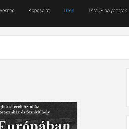
yesítés
Kapcsolat
Hírek
TÁMOP pályázatok