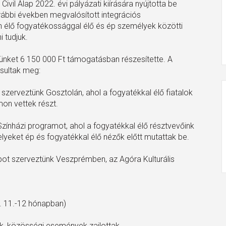
il Alap 2022. évi pályázati kiírására nyújtotta be
rábbi években megvalósított integrációs
élő fogyatékossággal élő és ép személyek közötti
 tudjuk.
münket 6 150 000 Ft támogatásban részesítette. A
sultak meg:
 szerveztünk Gosztolán, ahol a fogyatékkal élő fiatalok
on vettek részt.
Színházi programot, ahol a fogyatékkal élő résztvevőink
yeket ép és fogyatékkal élő nézők előtt mutattak be.
t szerveztünk Veszprémben, az Agóra Kulturális
. 11.-12 hónapban)
k, közösségi események zajlottak