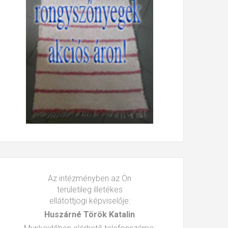
Az intézményben az Ön
területileg illetékes
ellátottjogi képviselője:
Huszárné Török Katalin