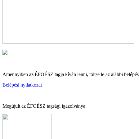
Amennyiben az ÉFOÉSZ tagja kíván lenni, töltse le az alábbi belépési
Belépési nyilatkozat
Megújult az ÉFOÉSZ tagsági igazolványa.