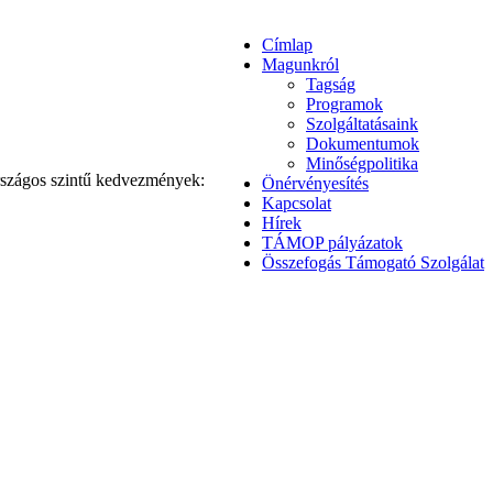
Címlap
Magunkról
Tagság
Programok
Szolgáltatásaink
Dokumentumok
Minőségpolitika
országos szintű kedvezmények:
Önérvényesítés
Kapcsolat
Hírek
TÁMOP pályázatok
Összefogás Támogató Szolgálat