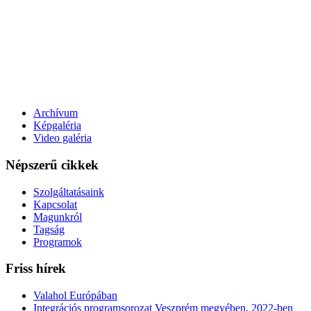
Archívum
Képgaléria
Video galéria
Népszerű
cikkek
Szolgáltatásaink
Kapcsolat
Magunkról
Tagság
Programok
Friss
hírek
Valahol Európában
Integrációs programsorozat Veszprém megyében, 2022-ben