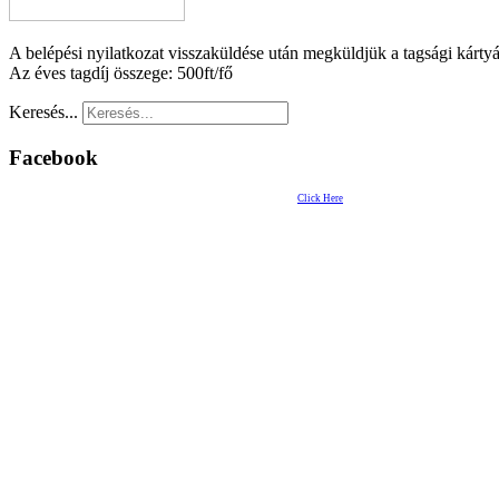
A belépési nyilatkozat visszaküldése után megküldjük a tagsági kártyát 
Az éves tagdíj összege: 500ft/fő
Keresés...
Facebook
Click Here