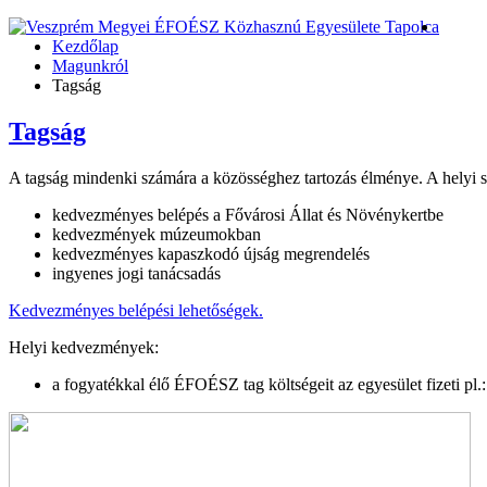
Kezdőlap
Magunkról
Tagság
Tagság
A tagság mindenki számára a közösséghez tartozás élménye. A helyi sz
kedvezményes belépés a Fővárosi Állat és Növénykertbe
kedvezmények múzeumokban
kedvezményes kapaszkodó újság megrendelés
ingyenes jogi tanácsadás
Kedvezményes belépési lehetőségek.
Helyi kedvezmények:
a fogyatékkal élő ÉFOÉSZ tag költségeit az egyesület fizeti pl.: 