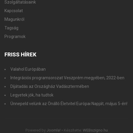
Szolgáltatásaink
Kapcsolat
Magunkról
Tagság
Programok
FRISS
HÍREK
Valahol Európában
Integrációs programsorozat Veszprém megyében, 2022-ben
Díjátadás az Országház Vadásztermében
Legyetek jók, ha tudtok
Ünnepeld velünk az Önálló Életvitel Európai Napját, május 5-én!
Powered by
Joomla!
• Készítette:
WEBszigno.hu