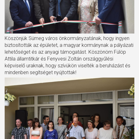
Köszönjük Sümeg város önkormányzatának, hogy ingyen
biztosították az épületet, a magyar kormánynak a pályázati
lehetőséget és az anyagi támogatást. Köszönöm Fülöp
Attila államtitkár és Fenyvesi Zoltán országgyűlési
képviselő uraknak, hogy szívükön viselték a beruházást és
mindenben segítséget nyújtottak!