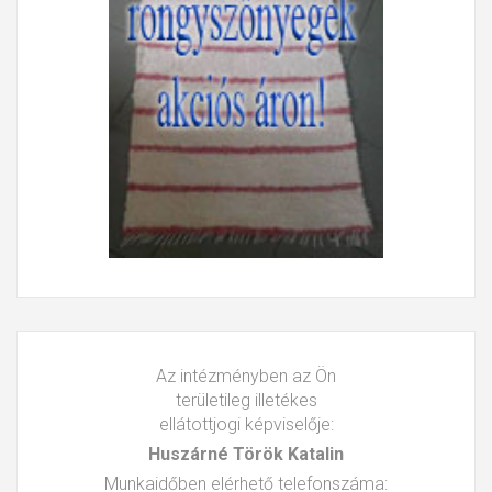
Az intézményben az Ön
területileg illetékes
ellátottjogi képviselője:
Huszárné Török Katalin
Munkaidőben elérhető telefonszáma: