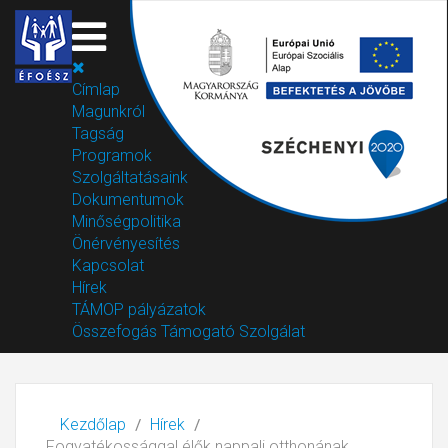
Címlap
Magunkról
Tagság
Programok
Szolgáltatásaink
Dokumentumok
Minőségpolitika
Önérvényesítés
Kapcsolat
Hírek
TÁMOP pályázatok
Összefogás Támogató Szolgálat
Kezdőlap
Hírek
Fogyatékossággal élők nappali otthonának