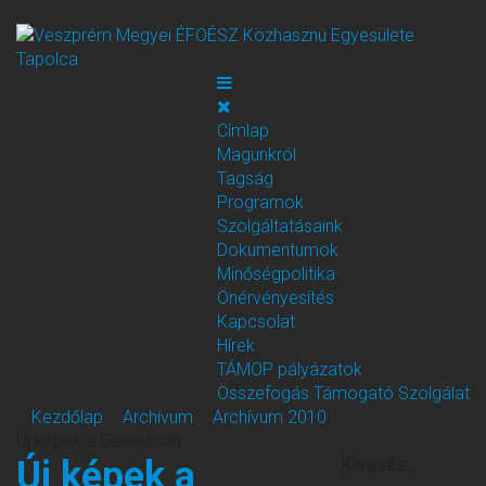
Címlap
Magunkról
Tagság
Programok
Szolgáltatásaink
Dokumentumok
Minőségpolitika
Önérvényesítés
Kapcsolat
Hírek
TÁMOP pályázatok
Összefogás Támogató Szolgálat
Kezdőlap
Archívum
Archívum 2010
Új képek a Galériában
Új képek a
Keresés...