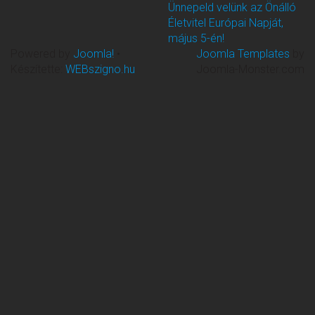
Ünnepeld velünk az Önálló
Életvitel Európai Napját,
május 5-én!
Powered by
Joomla!
•
Joomla Templates
by
Készítette:
WEBszigno.hu
Joomla-Monster.com