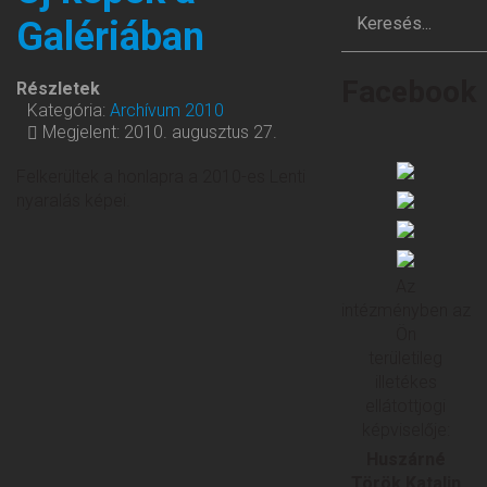
Galériában
Facebook
Részletek
Kategória:
Archívum 2010
Megjelent: 2010. augusztus 27.
Felkerültek a honlapra a 2010-es Lenti
nyaralás képei.
Az
intézményben az
Ön
területileg
illetékes
ellátottjogi
képviselője:
Huszárné
Török Katalin