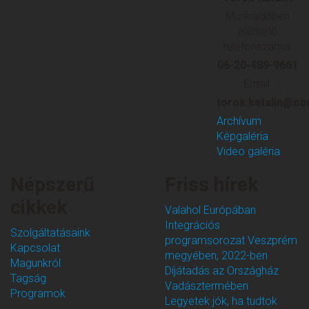
Munkaidőben
elérhető
telefonszáma:
06-20-489-9661
Email:
torok.katalin@ob
Archívum
Képgaléria
Video galéria
Népszerű
Friss
hírek
cikkek
Valahol Európában
Integrációs
Szolgáltatásaink
programsorozat Veszprém
Kapcsolat
megyében, 2022-ben
Magunkról
Díjátadás az Országház
Tagság
Vadásztermében
Programok
Legyetek jók, ha tudtok