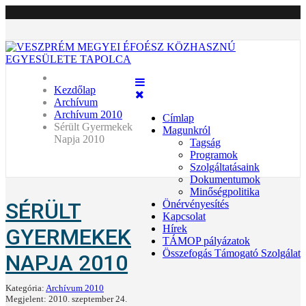
Kezdőlap
Archívum
Archívum 2010
Címlap
Sérült Gyermekek
Magunkról
Napja 2010
Tagság
Programok
Szolgáltatásaink
Dokumentumok
Minőségpolitika
SÉRÜLT
Önérvényesítés
Kapcsolat
Hírek
GYERMEKEK
TÁMOP pályázatok
Összefogás Támogató Szolgálat
NAPJA 2010
Kategória:
Archívum 2010
Megjelent: 2010. szeptember 24.