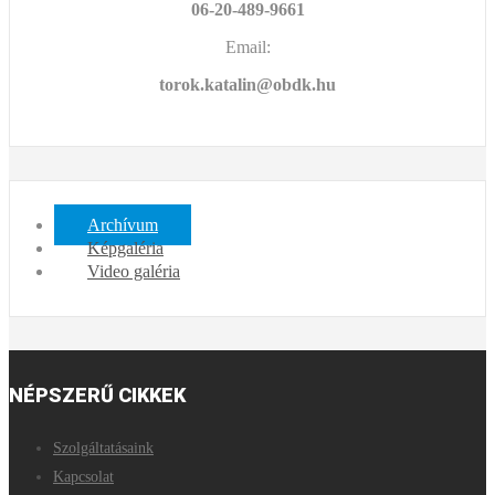
06-20-489-9661
Email:
torok.katalin@obdk.hu
Archívum
Képgaléria
Video galéria
NÉPSZERŰ
CIKKEK
Szolgáltatásaink
Kapcsolat