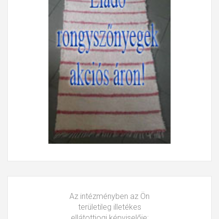
Az intézményben az Ön
területileg illetékes
ellátottjogi képviselője: