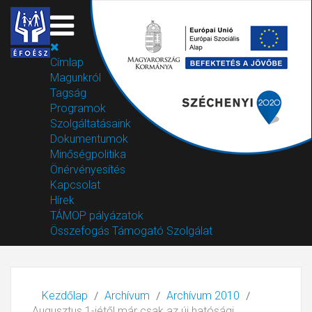
Címlap
Magunkról
Tagság
Programok
Szolgáltatásaink
Dokumentumok
Minőségpolitika
Önérvényesítés
Kapcsolat
Hírek
TÁMOP pályázatok
Összefogás Támogató Szolgálat
Kezdőlap
Archívum
Archívum 2010
Augusztus 1-jétől már csak az új hatósági