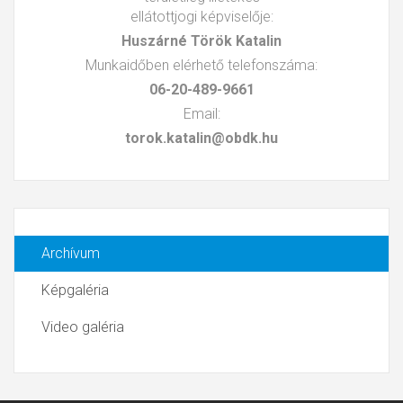
ellátottjogi képviselője:
Huszárné Török Katalin
Munkaidőben elérhető telefonszáma:
06-20-489-9661
Email:
torok.katalin@obdk.hu
Archívum
Képgaléria
Video galéria