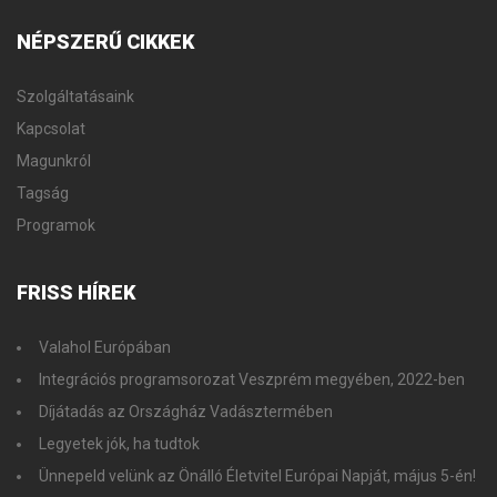
NÉPSZERŰ
CIKKEK
Szolgáltatásaink
Kapcsolat
Magunkról
Tagság
Programok
FRISS
HÍREK
Valahol Európában
Integrációs programsorozat Veszprém megyében, 2022-ben
Díjátadás az Országház Vadásztermében
Legyetek jók, ha tudtok
Ünnepeld velünk az Önálló Életvitel Európai Napját, május 5-én!