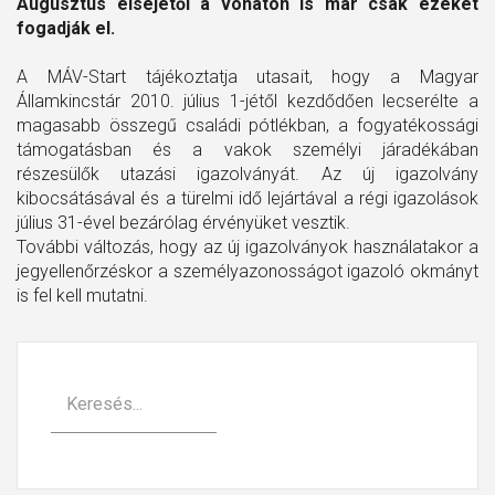
Augusztus elsejétől a vonaton is már csak ezeket
fogadják el.
A MÁV-Start tájékoztatja utasait, hogy a Magyar
Államkincstár 2010. július 1-jétől kezdődően lecserélte a
magasabb összegű családi pótlékban, a fogyatékossági
támogatásban és a vakok személyi járadékában
részesülők utazási igazolványát. Az új igazolvány
kibocsátásával és a türelmi idő lejártával a régi igazolások
július 31-ével bezárólag érvényüket vesztik.
További változás, hogy az új igazolványok használatakor a
jegyellenőrzéskor a személyazonosságot igazoló okmányt
is fel kell mutatni.