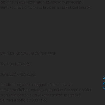
hoz juthatnak pályázati úton az alacsony jövedelmű
yermeket nevelő munkavállalók és a szakiskolai tanulók.
NEVELŐ MUNKAVÁLLALÓK RÉSZÉRE
 TANULÓK RÉSZÉRE
ÁGGAL ÉLŐK RÉSZÉRE
A
K
t betöltött fogyatékossággal élő személy, aki
V
mélyi járadékában, és/vagy magasabb összegű családi
összegű ellátása és a pályázat beadását megelőző
ja meg a nettó 80 000 Ft-ot.