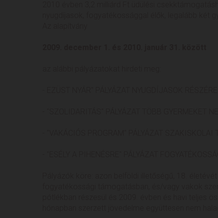
2010 évben 3,2 milliárd Ft üdülési csekktámogatás
nyugdíjasok, fogyatékossággal élők, legalább két g
Az alapítvány
2009. december 1. és 2010. január 31. között
az alábbi pályázatokat hirdeti meg:
- EZÜST NYÁR" PÁLYÁZAT NYUGDÍJASOK RÉSZÉRE
- "SZOLIDARITÁS" PÁLYÁZAT TÖBB GYERMEKET 
- "VAKÁCIÓS PROGRAM" PÁLYÁZAT SZAKISKOLAI
- "ESÉLY A PIHENÉSRE" PÁLYÁZAT FOGYATÉKOSS
Pályázók köre: azon belföldi illetőségű, 18. életévé
fogyatékossági támogatásban, és/vagy vakok sze
pótlékban részesül és 2009. évben és havi teljes 
hónapban szerzett jövedelme együttesen nem halad