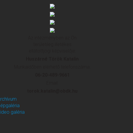
Az intézményben az Ön
területileg illetékes
ellátottjogi képviselője:
Huszárné Török Katalin
Munkaidőben elérhető telefonszáma:
06-20-489-9661
Email:
torok.katalin@obdk.hu
rchívum
épgaléria
ideo galéria