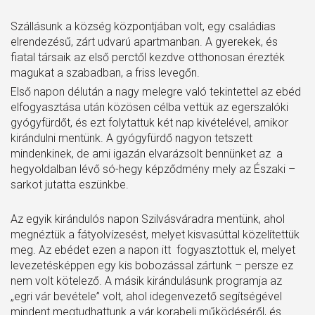
Szállásunk a község központjában volt, egy családias
elrendezésű, zárt udvarú apartmanban. A gyerekek, és
fiatal társaik az első perctől kezdve otthonosan érezték
magukat a szabadban, a friss levegőn.
Első napon délután a nagy melegre való tekintettel az ebéd
elfogyasztása után közösen célba vettük az egerszalóki
gyógyfürdőt, és ezt folytattuk két nap kivételével, amikor
kirándulni mentünk. A gyógyfürdő nagyon tetszett
mindenkinek, de ami igazán elvarázsolt bennünket az a
hegyoldalban lévő só-hegy képződmény mely az Északi –
sarkot jutatta eszünkbe.
Az egyik kirándulós napon Szilvásváradra mentünk, ahol
megnéztük a fátyolvízesést, melyet kisvasúttal közelítettük
meg. Az ebédet ezen a napon itt fogyasztottuk el, melyet
levezetésképpen egy kis bobozással zártunk – persze ez
nem volt kötelező. A másik kirándulásunk programja az
„egri vár bevétele” volt, ahol idegenvezető segítségével
mindent megtudhattunk a vár korabeli működéséről, és