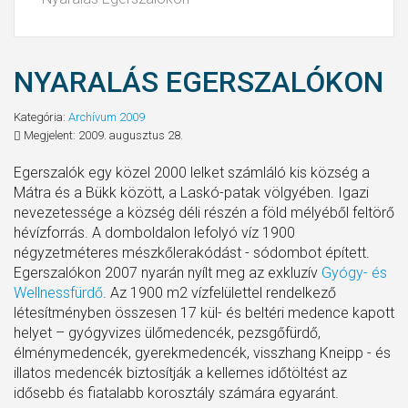
NYARALÁS EGERSZALÓKON
Kategória:
Archívum 2009
Megjelent: 2009. augusztus 28.
Egerszalók egy közel 2000 lelket számláló kis község a
Mátra és a Bükk között, a Laskó-patak völgyében. Igazi
nevezetessége a község déli részén a föld mélyéből feltörő
hévízforrás. A domboldalon lefolyó víz 1900
négyzetméteres mészkőlerakódást - sódombot épített.
Egerszalókon 2007 nyarán nyílt meg az exkluzív
Gyógy- és
Wellnessfürdő
. Az 1900 m2 vízfelülettel rendelkező
létesítményben összesen 17 kül- és beltéri medence kapott
helyet – gyógyvizes ülőmedencék, pezsgőfürdő,
élménymedencék, gyerekmedencék, visszhang Kneipp - és
illatos medencék biztosítják a kellemes időtöltést az
idősebb és fiatalabb korosztály számára egyaránt.