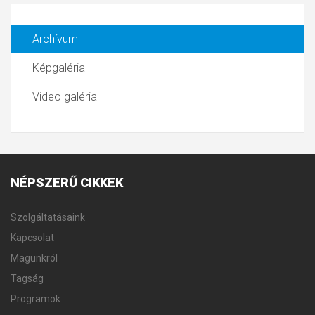
Archívum
Képgaléria
Video galéria
NÉPSZERŰ
CIKKEK
Szolgáltatásaink
Kapcsolat
Magunkról
Tagság
Programok