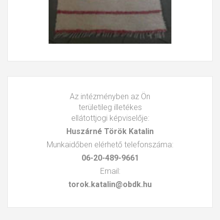
Az intézményben az Ön
területileg illetékes
ellátottjogi képviselője:
Huszárné Török Katalin
Munkaidőben elérhető telefonszáma:
06-20-489-9661
Email:
torok.katalin@obdk.hu