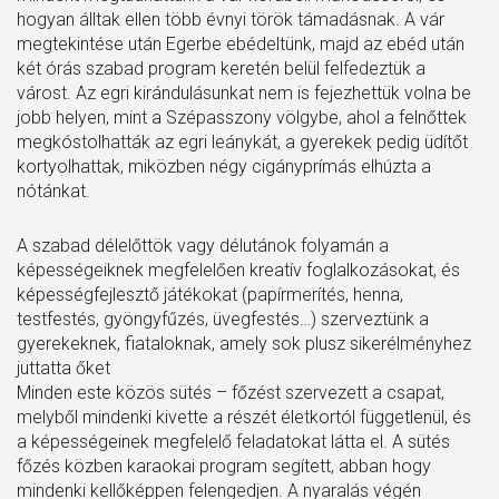
hogyan álltak ellen több évnyi török támadásnak. A vár
megtekintése után Egerbe ebédeltünk, majd az ebéd után
két órás szabad program keretén belül felfedeztük a
várost. Az egri kirándulásunkat nem is fejezhettük volna be
jobb helyen, mint a Szépasszony völgybe, ahol a felnőttek
megkóstolhatták az egri leánykát, a gyerekek pedig üdítőt
kortyolhattak, miközben négy cigányprímás elhúzta a
nótánkat.
A szabad délelőttök vagy délutánok folyamán a
képességeiknek megfelelően kreatív foglalkozásokat, és
képességfejlesztő játékokat (papírmerítés, henna,
testfestés, gyöngyfűzés, üvegfestés…) szerveztünk a
gyerekeknek, fiataloknak, amely sok plusz sikerélményhez
juttatta őket
Minden este közös sütés – főzést szervezett a csapat,
melyből mindenki kivette a részét életkortól függetlenül, és
a képességeinek megfelelő feladatokat látta el. A sütés
főzés közben karaokai program segített, abban hogy
mindenki kellőképpen felengedjen. A nyaralás végén