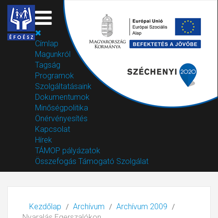
Címlap
Magunkról
Tagság
Programok
Szolgáltatásaink
Dokumentumok
Minőségpolitika
Önérvényesítés
Kapcsolat
Hírek
TÁMOP pályázatok
Összefogás Támogató Szolgálat
Kezdőlap
Archívum
Archívum 2009
Nyaralás Egerszalókon