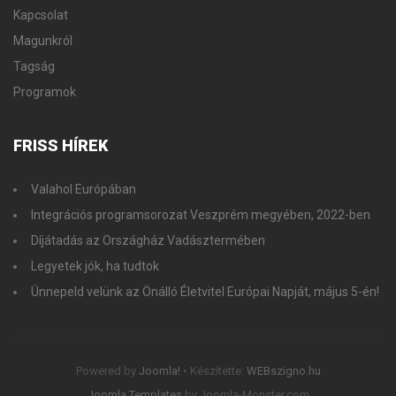
Kapcsolat
Magunkról
Tagság
Programok
FRISS
HÍREK
Valahol Európában
Integrációs programsorozat Veszprém megyében, 2022-ben
Díjátadás az Országház Vadásztermében
Legyetek jók, ha tudtok
Ünnepeld velünk az Önálló Életvitel Európai Napját, május 5-én!
Powered by
Joomla!
• Készítette:
WEBszigno.hu
Joomla Templates
by Joomla-Monster.com