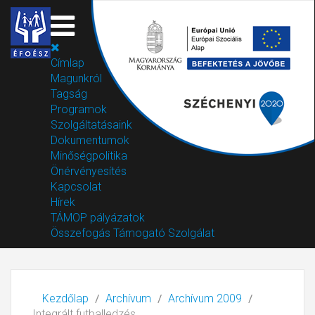
Címlap
Magunkról
Tagság
Programok
Szolgáltatásaink
Dokumentumok
Minőségpolitika
Önérvényesítés
Kapcsolat
Hírek
TÁMOP pályázatok
Összefogás Támogató Szolgálat
Kezdőlap
Archívum
Archívum 2009
Integrált futballedzés