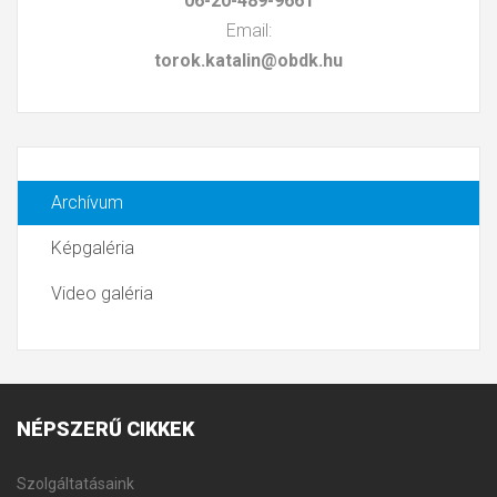
06-20-489-9661
Email:
torok.katalin@obdk.hu
Archívum
Képgaléria
Video galéria
NÉPSZERŰ
CIKKEK
Szolgáltatásaink