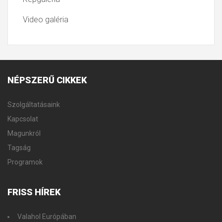
Video galéria
NÉPSZERŰ
CIKKEK
Szolgáltatásaink
Kapcsolat
Magunkról
Tagság
Programok
FRISS
HÍREK
Valahol Európában