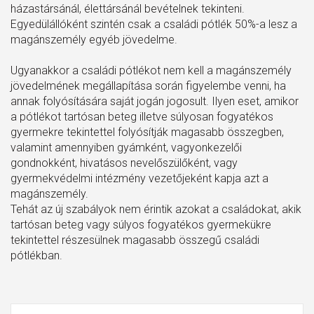
házastársánál, élettársánál bevételnek tekinteni.
Egyedülállóként szintén csak a családi pótlék 50%-a lesz a
magánszemély egyéb jövedelme.
Ugyanakkor a családi pótlékot nem kell a magánszemély
jövedelmének megállapítása során figyelembe venni, ha
annak folyósítására saját jogán jogosult. Ilyen eset, amikor
a pótlékot tartósan beteg illetve súlyosan fogyatékos
gyermekre tekintettel folyósítják magasabb összegben,
valamint amennyiben gyámként, vagyonkezelői
gondnokként, hivatásos nevelőszülőként, vagy
gyermekvédelmi intézmény vezetőjeként kapja azt a
magánszemély.
Tehát az új szabályok nem érintik azokat a családokat, akik
tartósan beteg vagy súlyos fogyatékos gyermekükre
tekintettel részesülnek magasabb összegű családi
pótlékban.