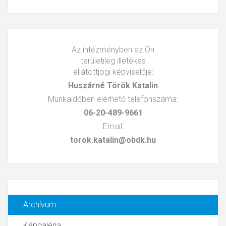
Az intézményben az Ön
területileg illetékes
ellátottjogi képviselője:
Huszárné Török Katalin
Munkaidőben elérhető telefonszáma:
06-20-489-9661
Email:
torok.katalin@obdk.hu
Archívum
Képgaléria