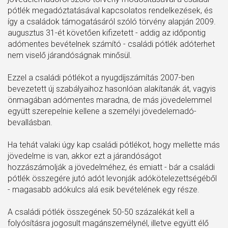
pótlék megadóztatásával kapcsolatos rendelkezések, és
így a családok támogatásáról szóló törvény alapján 2009.
augusztus 31-ét követően kifizetett - addig az időpontig
adómentes bevételnek számító - családi pótlék adóterhet
nem viselő járandóságnak minősül.
Ezzel a családi pótlékot a nyugdíjszámítás 2007-ben
bevezetett új szabályaihoz hasonlóan alakítanák át, vagyis
önmagában adómentes maradna, de más jövedelemmel
együtt szerepelnie kellene a személyi jövedelemadó-
bevallásban.
Ha tehát valaki úgy kap családi pótlékot, hogy mellette más
jövedelme is van, akkor ezt a járandóságot
hozzászámolják a jövedelméhez, és emiatt - bár a családi
pótlék összegére jutó adót levonják adókötelezettségéből
- magasabb adókulcs alá esik bevételének egy része.
A családi pótlék összegének 50-50 százalékát kell a
folyósításra jogosult magánszemélynél, illetve együtt élő