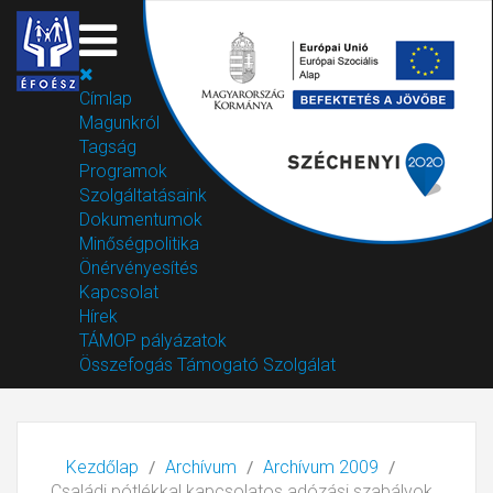
Címlap
Magunkról
Tagság
Programok
Szolgáltatásaink
Dokumentumok
Minőségpolitika
Önérvényesítés
Kapcsolat
Hírek
TÁMOP pályázatok
Összefogás Támogató Szolgálat
Kezdőlap
Archívum
Archívum 2009
Családi pótlékkal kapcsolatos adózási szabályok