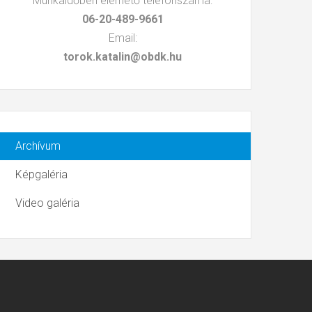
Munkaidőben elérhető telefonszáma:
06-20-489-9661
Email:
torok.katalin@obdk.hu
Archívum
Képgaléria
Video galéria