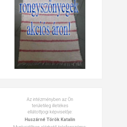
Az intézményben az Ön
területileg illetékes
ellátottjogi képviselője:
Huszárné Török Katalin