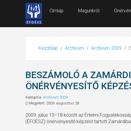
Címlap
Magunkról
Önérvén
Kezdőlap
Archívum
Archívum 2009
B
BESZÁMOLÓ A ZAMÁRDI
ÖNÉRVÉNYESÍTŐ KÉPZÉ
Kategória:
Archívum 2009
Megjelent: 2009. augusztus 28.
2009. július 13–18 között az Értelmi Fogyatékoss
(ÉFOÉSZ) önérvényesítő képzést tartott Zamárdiba