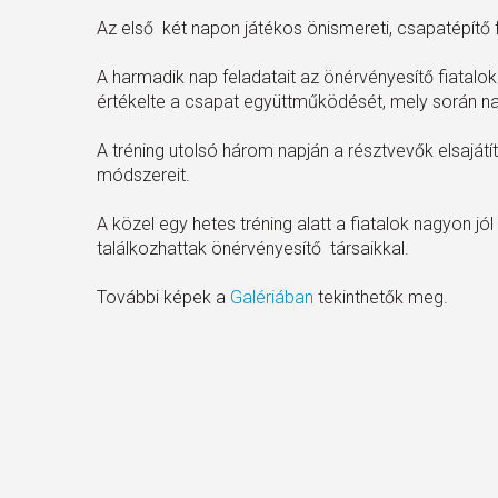
Az első két napon játékos önismereti, csapatépítő 
A harmadik nap feladatait az önérvényesítő fiatal
értékelte a csapat együttműködését, mely során nag
A tréning utolsó három napján a résztvevők elsaj
módszereit.
A közel egy hetes tréning alatt a fiatalok nagyon jó
találkozhattak önérvényesítő társaikkal.
További képek a
Galériában
tekinthetők meg.