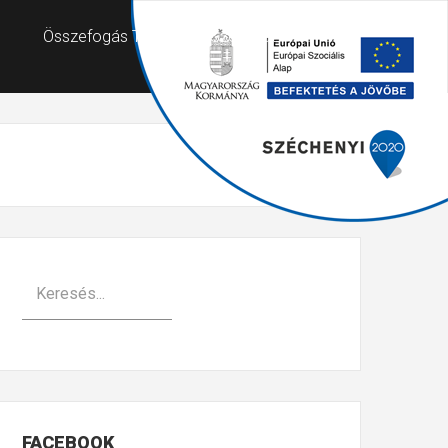
Összefogás Támogató Szolgálat
FACEBOOK