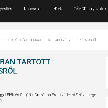
yesítés
Kapcsolat
Hírek
TÁMOP pályázatok
eszámoló a Zamárdiban tartott önérvényesítő képzésről
BAN TARTOTT
SRŐL
ággal Élők és Segítőik Országos Érdekvédelmi Szövetsége
n.