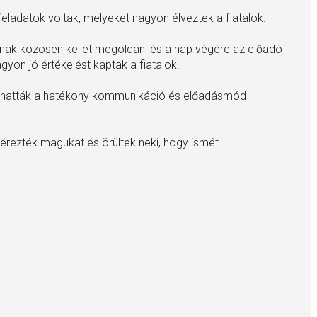
feladatok voltak, melyeket nagyon élveztek a fiatalok.
oknak közösen kellet megoldani és a nap végére az előadó
yon jó értékelést kaptak a fiatalok.
átíthatták a hatékony kommunikáció és előadásmód
l érezték magukat és örültek neki, hogy ismét