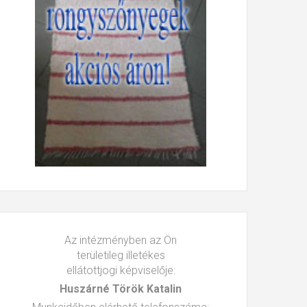
Az intézményben az Ön
területileg illetékes
ellátottjogi képviselője:
Huszárné Török Katalin