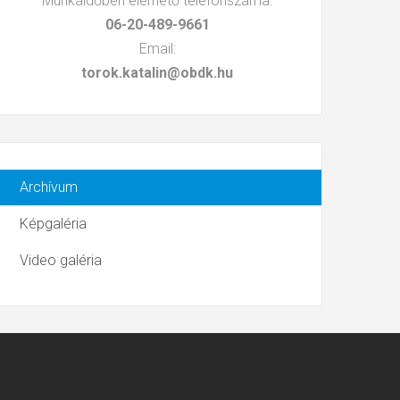
Munkaidőben elérhető telefonszáma:
06-20-489-9661
Email:
torok.katalin@obdk.hu
Archívum
Képgaléria
Video galéria