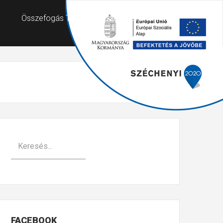
Összefogás Támogató Szolgálat
FACEBOOK