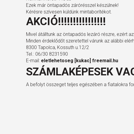
Ezek már öntapadós zárórésszel készülnek!
Kérésre szívesen küldünk mintaborítékot.
AKCIÓ!!!!!!!!!!!!!!!!
Mivel átálltunk az öntapadós lezáró részre, ezért az
Minden érdeklődőt szeretettel várunk az alábbi elér
8300 Tapolca, Kossuth u.12/2
Tel.: 06/30 8231590
E-mail:
eletlehetoseg [kukac] freemail.hu
SZÁMLAKÉPESEK VAG
A befolyt összeget teljes egészében a fiatalokra ford