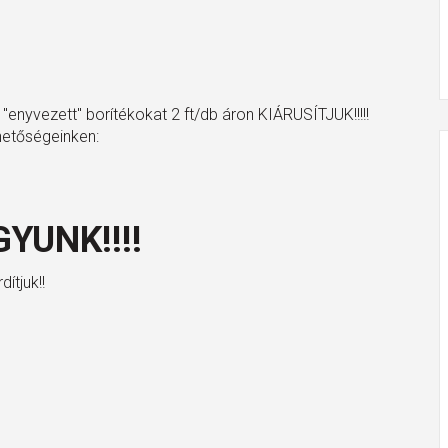
 "enyvezett" borítékokat 2 ft/db áron KIÁRUSÍTJUK!!!!!
hetőségeinken:
YUNK!!!!
ítjuk!!