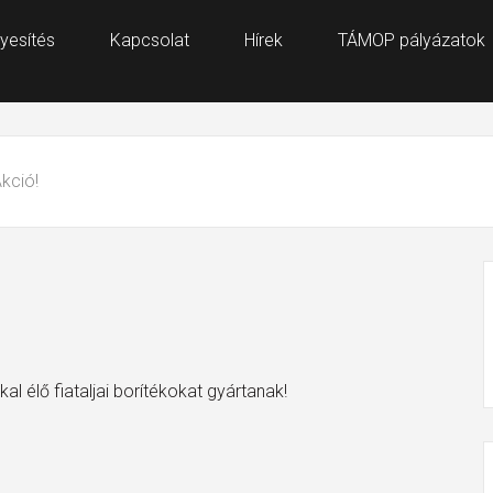
yesítés
Kapcsolat
Hírek
TÁMOP pályázatok
kció!
al élő fiataljai borítékokat gyártanak!