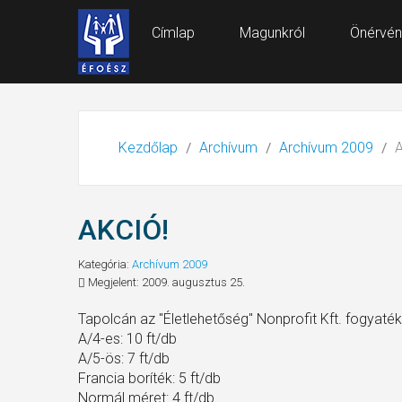
Címlap
Magunkról
Önérvén
Kezdőlap
Archívum
Archívum 2009
A
AKCIÓ!
Kategória:
Archívum 2009
Megjelent: 2009. augusztus 25.
Tapolcán az "Életlehetőség" Nonprofit Kft. fogyatékk
A/4-es: 10 ft/db
A/5-ös: 7 ft/db
Francia boríték: 5 ft/db
Normál méret: 4 ft/db