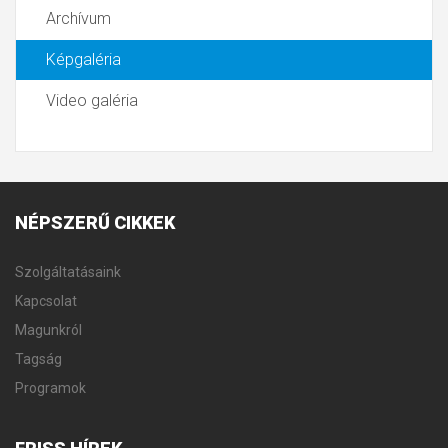
Archívum
Képgaléria
Video galéria
NÉPSZERŰ
CIKKEK
Szolgáltatásaink
Kapcsolat
Magunkról
Tagság
Programok