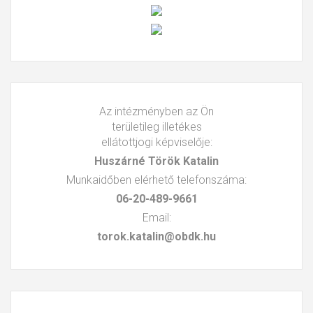
Az intézményben az Ön
területileg illetékes
ellátottjogi képviselője:
Huszárné Török Katalin
Munkaidőben elérhető telefonszáma:
06-20-489-9661
Email:
torok.katalin@obdk.hu