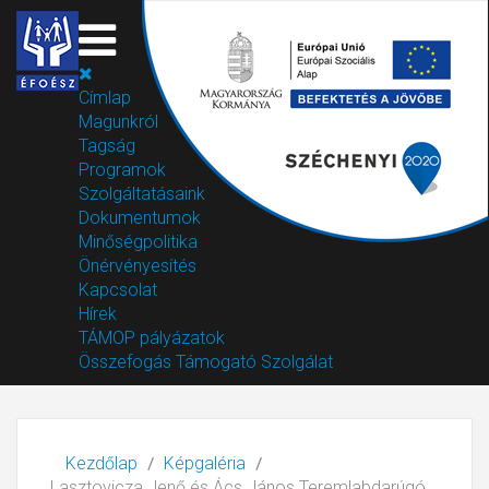
Címlap
Magunkról
Tagság
Programok
Szolgáltatásaink
Dokumentumok
Minőségpolitika
Önérvényesítés
Kapcsolat
Hírek
TÁMOP pályázatok
Összefogás Támogató Szolgálat
Kezdőlap
Képgaléria
Lasztovicza Jenő és Ács János Teremlabdarúgó