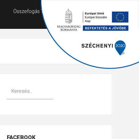
Összefogás Támogató Szolgálat
FACEBOOK