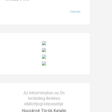
Click Here
Az intézményben az Ön
területileg illetékes
ellátottjogi képviselője:
Huszárné Török Katalin