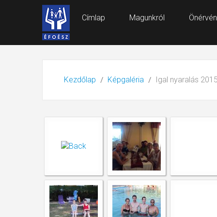
Címlap
Magunkról
Önérvén
Kezdőlap
Képgaléria
Igal nyaralás 201