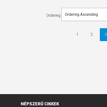
Ordering
1
2
3
NÉPSZERŰ
CIKKEK