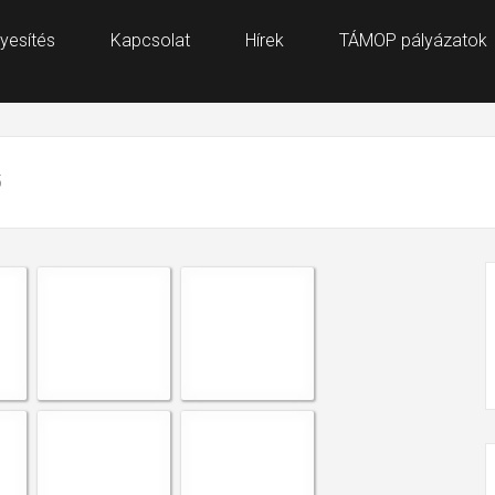
yesítés
Kapcsolat
Hírek
TÁMOP pályázatok
5