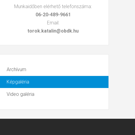
Munkaidőben elérhető telefonszáma:
06-20-489-9661
Email:
torok.katalin@obdk.hu
Archívum
Képgaléria
Video galéria