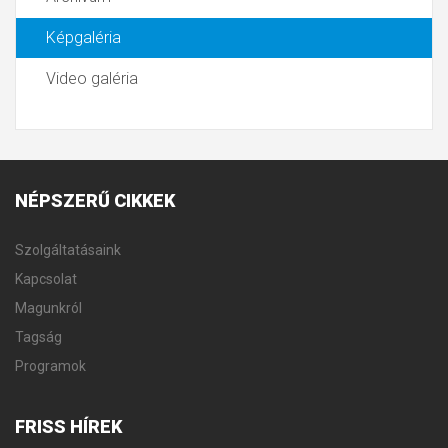
Képgaléria
Video galéria
NÉPSZERŰ
CIKKEK
Szolgáltatásaink
Kapcsolat
Magunkról
Tagság
Programok
FRISS
HÍREK