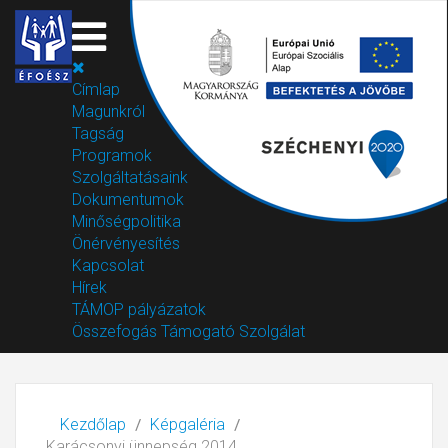
Címlap
Magunkról
Tagság
Programok
Szolgáltatásaink
Dokumentumok
Minőségpolitika
Önérvényesítés
Kapcsolat
Hírek
TÁMOP pályázatok
Összefogás Támogató Szolgálat
Kezdőlap
Képgaléria
Karácsonyi ünnepség 2014